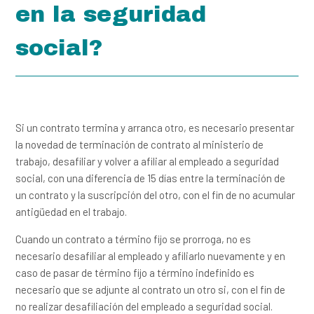
en la seguridad
¿A partir de que fecha tiene cobertura mi empleada en las
entidades?
social?
Creo que hay algo mal con mi afiliación, ¿Qué debo hacer?
¿Puedo afiliar a mi empleada por días si no está en el
SISBEN?
Si un contrato termina y arranca otro, es necesario presentar
la novedad de terminación de contrato al ministerio de
¿Cómo afilio a mi empleada que pertenece al SISBEN?
trabajo, desafiliar y volver a afiliar al empleado a seguridad
social, con una diferencia de 15 días entre la terminación de
un contrato y la suscripción del otro, con el fin de no acumular
¿Cómo obtengo los radicados de afiliación?
antigüedad en el trabajo.
¿Qué beneficios obtiene mi empleada al estar afiliada a
Cuando un contrato a término fijo se prorroga, no es
seguridad social?
necesario desafiliar al empleado y afiliarlo nuevamente y en
caso de pasar de término fijo a término indefinido es
¿Cambiaré de contrato con mi empleada? ¿Debo hacer
necesario que se adjunte al contrato un otro si, con el fin de
cambios en la seguridad social?
no realizar desafiliación del empleado a seguridad social.