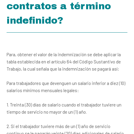
Se llevo dos uniformes de dotacion, solo trabajo dos dias.
contratos a término
Segun el empleador ella dice que se paga con los
uniformes, el empleador puede liquidar por el periodo de
indefinido?
prueba?
¿Debo pagarle liquidación a mi empleada?
¿Qué es y como funciona una terminación de contrato?
Para, obtener el valor de la indemnización se debe aplicar la
tabla establecida en el artículo 64 del Código Sustantivo de
¿Cuál es proceso correcto de notificación, pago y entrega
Trabajo, la cual señala que la indemnización se pagará así:
de la liquidación al terminar la relación laboral con uno de
sus empleados de hogar de acuerdo a la ley?
Para trabajadores que devenguen un salario inferior a diez (10)
salarios mínimos mensuales legales:
¿Qué es la finalización de contrato sin justa causa?
1. Treinta (30) días de salario cuando el trabajador tuviere un
tiempo de servicio no mayor de un (1) año.
¿A cuánto asciende la indemnización si yo decido terminar
el contrato por algún motivo, transcurridos 1, 2, 3, 4, 5 y
hasta 10 años? "
2. Si el trabajador tuviere más de un (1) año de servicio
continuo se le pagarán veinte (20) días adicionales de salario