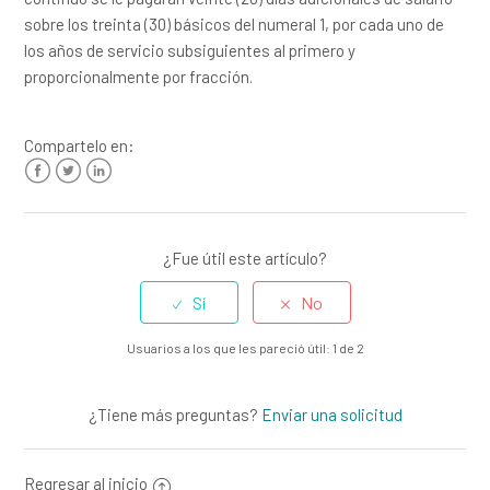
sobre los treinta (30) básicos del numeral 1, por cada uno de
¿Bajo qué circunstancias debo indemnizar a mi empleada?
los años de servicio subsiguientes al primero y
proporcionalmente por fracción.
¿Qué es el despido sin justa causa?
Más información
Compartelo en:
Facebook
Twitter
LinkedIn
¿Fue útil este artículo?
Usuarios a los que les pareció útil: 1 de 2
¿Tiene más preguntas?
Enviar una solicitud
Regresar al inicio