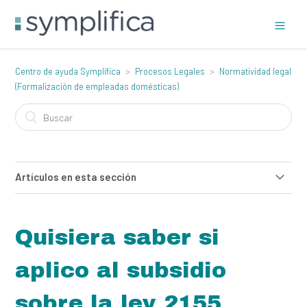
Centro de ayuda Symplifica
Procesos Legales
Normatividad legal
(Formalización de empleadas domésticas)
Artículos en esta sección
¿Cuál es la ley o decreto que menciona que los
empleadores deben hacer el pago de aportes sociales en
Quisiera saber si
general?
aplico al subsidio
¿Se reciben alivios tributarios por pagar la nomina de
manera electrónica?
sobre la ley 2155