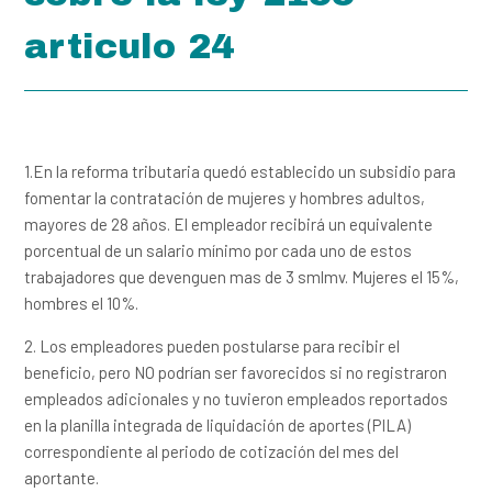
Quisiera saber si aplico al subsidio sobre la ley 2155
articulo 24
articulo 24
¿Desde que fecha se tiene el servicio de pago de nómina
que exige la DIAN de los empleados?
1.En la reforma tributaria quedó establecido un subsidio para
¿Las prestaciones sociales son obligatorias para la
fomentar la contratación de mujeres y hombres adultos,
empleada?
mayores de 28 años. El empleador recibirá un equivalente
porcentual de un salario mínimo por cada uno de estos
¿Por qué no se puede manejar un contrato de prestación
trabajadores que devenguen mas de 3 smlmv. Mujeres el 15%,
de servicio con trabajadores domésticos?
hombres el 10%.
2. Los empleadores pueden postularse para recibir el
¿Cuáles son las obligaciones que tiene el empleador con su
beneficio, pero NO podrían ser favorecidos si no registraron
empleada por días?
empleados adicionales y no tuvieron empleados reportados
en la planilla integrada de liquidación de aportes (PILA)
¿Si he omitido algún tipo de aporte en el pasado Symplifica
correspondiente al periodo de cotización del mes del
resuelve mi situación actual?
aportante.