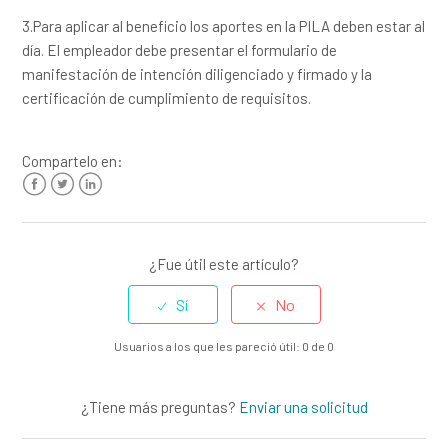
¿Es posible que al pago de la empleada que devenga el
3.Para aplicar al beneficio los aportes en la PILA deben estar al
salario mínimo, se le descuente el pago en especie el 30%
día. El empleador debe presentar el formulario de
del salario?
manifestación de intención diligenciado y firmado y la
certificación de cumplimiento de requisitos.
¿Qué es ser un empleado / trabajador?
Más información
Compartelo en:
Facebook
Twitter
LinkedIn
¿Fue útil este artículo?
Usuarios a los que les pareció útil: 0 de 0
¿Tiene más preguntas?
Enviar una solicitud